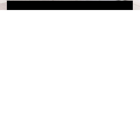
Eine Verlaufsgeschichte von einem Betroffenen
Patienten der unter Morbusormond leidet!