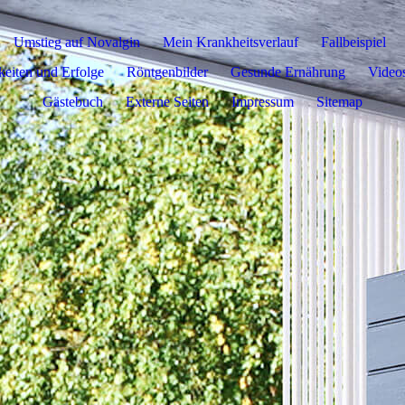
Umstieg auf Novalgin
Mein Krankheitsverlauf
Fallbeispiel
eiten und Erfolge
Röntgenbilder
Gesunde Ernährung
Video
Gästebuch
Externe Seiten
Impressum
Sitemap